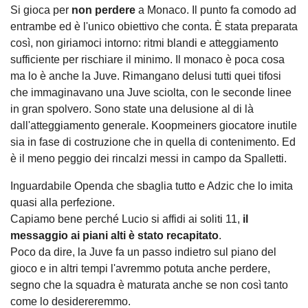
Si gioca per
non perdere
a Monaco. Il punto fa comodo ad
entrambe ed è l'unico obiettivo che conta. È stata preparata
così, non giriamoci intorno: ritmi blandi e atteggiamento
sufficiente per rischiare il minimo. Il monaco è poca cosa
ma lo è anche la Juve. Rimangano delusi tutti quei tifosi
che immaginavano una Juve sciolta, con le seconde linee
in gran spolvero. Sono state una delusione al di là
dall'atteggiamento generale. Koopmeiners giocatore inutile
sia in fase di costruzione che in quella di contenimento. Ed
è il meno peggio dei rincalzi messi in campo da Spalletti.
Inguardabile Openda che sbaglia tutto e Adzic che lo imita
quasi alla perfezione.
Capiamo bene perché Lucio si affidi ai soliti 11,
il
messaggio ai piani alti è stato recapitato
.
Poco da dire, la Juve fa un passo indietro sul piano del
gioco e in altri tempi l'avremmo potuta anche perdere,
segno che la squadra è maturata anche se non così tanto
come lo desidereremmo.