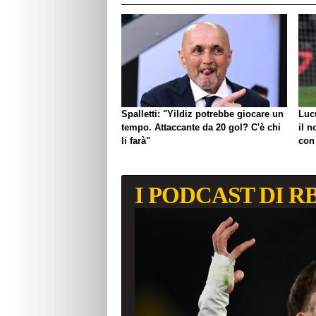
Spalletti: "Yildiz potrebbe giocare un
Luc
tempo. Attaccante da 20 gol? C'è chi
il n
li farà"
con
I PODCAST DI R