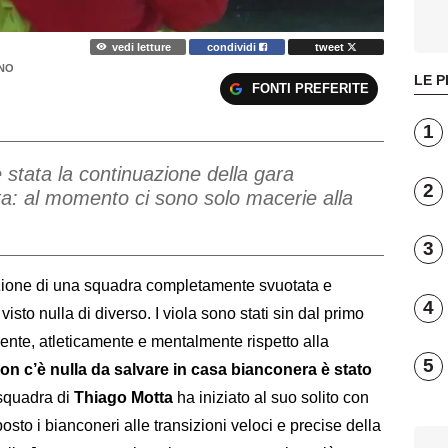
vedi letture
condividi
tweet
INO
LE P
FONTI PREFERITE
1
è stata la continuazione della gara
2
ta: al momento ci sono solo macerie alla
3
azione di una squadra completamente svuotata e
4
 visto nulla di diverso. I viola sono stati sin dal primo
ente, atleticamente e mentalmente rispetto alla
5
non c’è nulla da salvare in casa bianconera è stato
 squadra di
Thiago Motta
ha iniziato al suo solito con
osto i bianconeri alle transizioni veloci e precise della