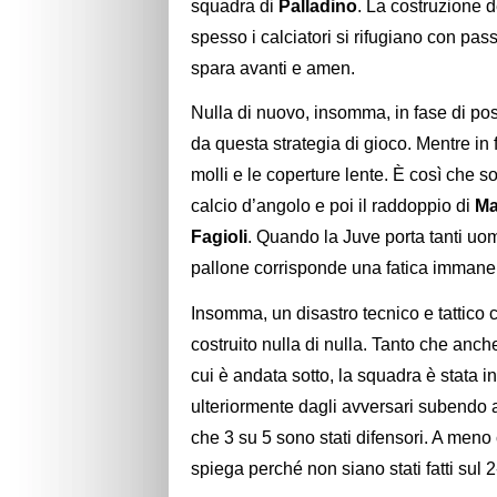
squadra di
Palladino
. La costruzione 
spesso i calciatori si rifugiano con pass
spara avanti e amen.
Nulla di nuovo, insomma, in fase di p
da questa strategia di gioco. Mentre in
molli e le coperture lente. È così che so
calcio d’angolo e poi il raddoppio di
Ma
Fagioli
. Quando la Juve porta tanti uomi
pallone corrisponde una fatica immane a
Insomma, un disastro tecnico e tattico
costruito nulla di nulla. Tanto che anche
cui è andata sotto, la squadra è stata i
ulteriormente dagli avversari subendo an
che 3 su 5 sono stati difensori. A meno 
spiega perché non siano stati fatti sul 2