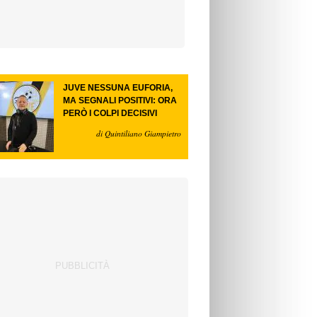
JUVE NESSUNA EUFORIA,
MA SEGNALI POSITIVI: ORA
PERÒ I COLPI DECISIVI
di Quintiliano Giampietro