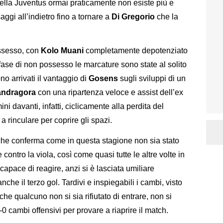
della Juventus ormai praticamente non esiste più e
aggi all’indietro fino a tornare a
Di Gregorio
che la
ossesso, con
Kolo Muani
completamente depotenziato
 fase di non possesso le marcature sono state al solito
no arrivati il vantaggio di
Gosens
sugli sviluppi di un
ndragora
con una ripartenza veloce e assist dell’ex
ni davanti, infatti, ciclicamente alla perdita del
 rinculare per coprire gli spazi.
 che conferma come in questa stagione non sia stato
 contro la viola, così come quasi tutte le altre volte in
ncapace di reagire, anzi si è lasciata umiliare
che il terzo gol. Tardivi e inspiegabili i cambi, visto
che qualcuno non si sia rifiutato di entrare, non si
-0 cambi offensivi per provare a riaprire il match.