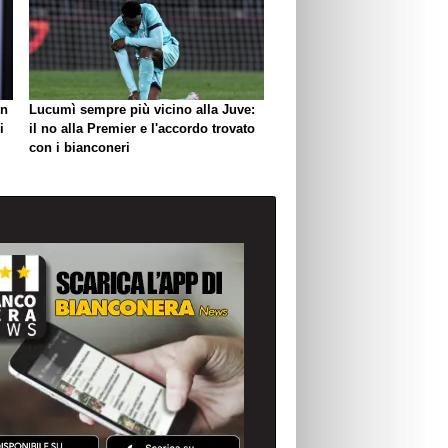
un
Lucumì sempre più vicino alla Juve:
i
il no alla Premier e l'accordo trovato
con i bianconeri