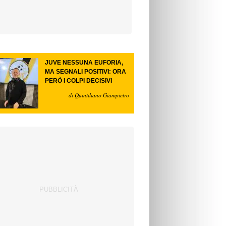
JUVE NESSUNA EUFORIA,
MA SEGNALI POSITIVI: ORA
PERÒ I COLPI DECISIVI
di Quintiliano Giampietro