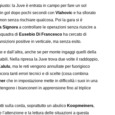
giusto: la Juve è entrata in campo per fare un sol
a in gol dopo pochi secondi con
Vlahovic
e ha sfiorato
 non senza rischiare qualcosa. Poi la gara si è
a Signora
a controllare le operazioni senza riuscire a
 squadra di
Eusebio Di Francesco
ha cercato di
ransizioni positive in verticale, ma senza esito.
te e dall’altra, anche se per monte ingaggi quelli della
li. Nella ripresa la Juve trova due volte il raddoppio,
alulu
, ma le reti vengono annullate per fuorigioco
ancora tanti errori tecnici e di scelte (cosa combina
mer
che in impostazione mette in difficoltà i suoi in una
tengono i bianconeri in apprensione fino al triplice
utti sulla corda, soprattutto un abulico
Koopmeiners
,
l’attenzione e la lettura delle situazioni a questa