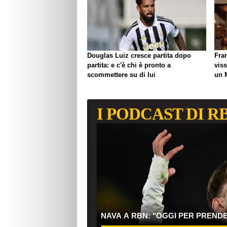
Douglas Luiz cresce partita dopo
Fra
partita: e c'è chi è pronto a
viss
scommettere su di lui
un 
biso
I PODCAST DI R
NAVA A RBN: "OGGI PER PREND