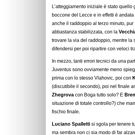
L’atteggiamento iniziale è stato quello 
boccone del Lecce e in effetti è andat
anche il raddoppio al terzo minuto, pur
abbastanza stabilizzata, con la
Vecchi
trovare la via del raddoppio, mentre la
difendersi per poi ripartire con veloci t
In mezzo, tanti errori tecnici da una par
Juventus sono ovviamente meno spiegabi
prima con lo stesso Vlahovic, poi con
K
(discutibile il secondo), poi nel finale 
Zhegrova
con Boga tutto solo? E
Bre
situazione di totale controllo?) che man
fischio finale.
Luciano Spalletti
si sgola per tenere t
ma sembra non ci sia modo di far alzare 