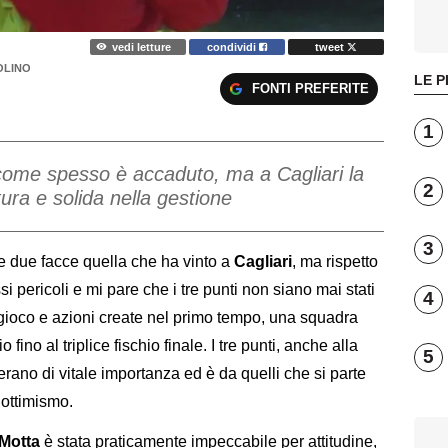
vedi letture
condividi
tweet
OLINO
LE P
FONTI PREFERITE
1
come spesso è accaduto, ma a Cagliari la
2
ura e solida nella gestione
3
e due facce quella che ha vinto a
Cagliari
, ma rispetto
i pericoli e mi pare che i tre punti non siano mai stati
4
 gioco e azioni create nel primo tempo, una squadra
no al triplice fischio finale. I tre punti, anche alla
5
erano di vitale importanza ed è da quelli che si parte
 ottimismo.
 Motta
è stata praticamente impeccabile per attitudine,