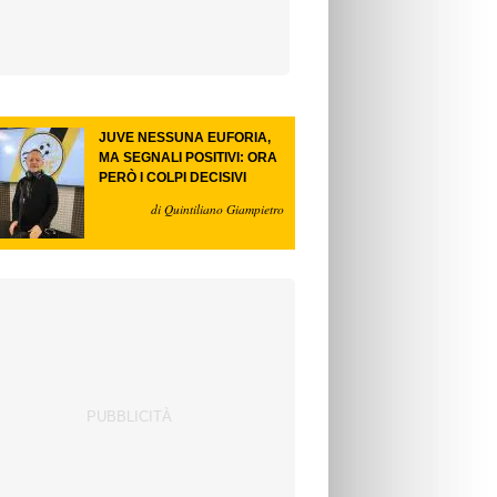
JUVE NESSUNA EUFORIA,
MA SEGNALI POSITIVI: ORA
PERÒ I COLPI DECISIVI
di Quintiliano Giampietro