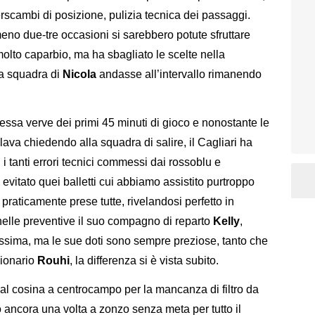
erscambi di posizione, pulizia tecnica dei passaggi.
eno due-tre occasioni si sarebbero potute sfruttare
molto caparbio, ma ha sbagliato le scelte nella
la squadra di
Nicola
andasse all’intervallo rimanendo
tessa verve dei primi 45 minuti di gioco e nonostante le
lava chiedendo alla squadra di salire, il Cagliari ha
i tanti errori tecnici commessi dai rossoblu e
 evitato quei balletti cui abbiamo assistito purtroppo
 praticamente prese tutte, rivelandosi perfetto in
nelle preventive il suo compagno di reparto
Kelly
,
issima, ma le sue doti sono sempre preziose, tanto che
sionario
Rouhi
, la differenza si è vista subito.
ual cosina a centrocampo per la mancanza di filtro da
 ancora una volta a zonzo senza meta per tutto il