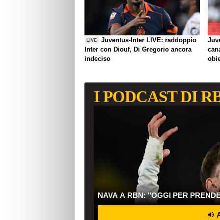
Juventus-Inter LIVE: raddoppio
Juve
LIVE
Inter con Diouf, Di Gregorio ancora
can
indeciso
obie
I PODCAST DI R
NAVA A RBN: "OGGI PER PREND
A