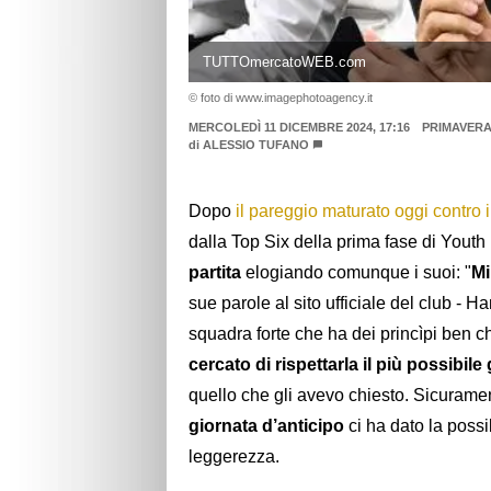
TUTTOmercatoWEB.com
© foto di www.imagephotoagency.it
MERCOLEDÌ 11 DICEMBRE 2024, 17:16
PRIMAVER
di
ALESSIO TUFANO
Dopo
il pareggio maturato oggi contro i
dalla Top Six della prima fase di Yout
partita
elogiando comunque i suoi: "
Mi
sue parole al sito ufficiale del club - Ha
squadra forte che ha dei princìpi ben ch
cercato di rispettarla il più possib
quello che gli avevo chiesto. Sicurame
giornata d’anticipo
ci ha dato la possi
leggerezza.