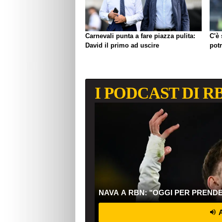
Carnevali punta a fare piazza pulita:
C'è
David il primo ad uscire
pot
I PODCAST DI R
NAVA A RBN: "OGGI PER PREND
A