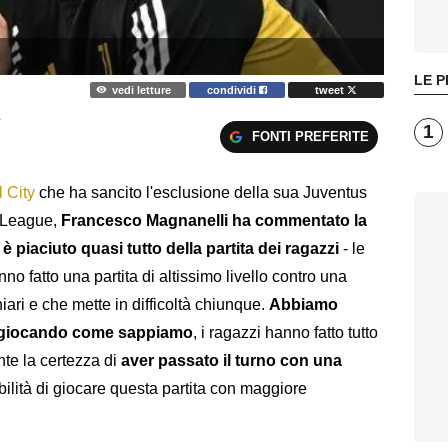
LE P
vedi letture
condividi
tweet
A
1
FONTI PREFERITE
l City
che ha sancito l'esclusione della sua Juventus
h League,
Francesco Magnanelli ha commentato la
 è piaciuto quasi tutto della partita dei ragazzi
- le
nno fatto una partita di altissimo livello contro una
iari e che mette in difficoltà chiunque.
Abbiamo
ile giocando come sappiamo
, i ragazzi hanno fatto tutto
nte la certezza di
aver passato il turno con una
bilità di giocare questa partita con maggiore