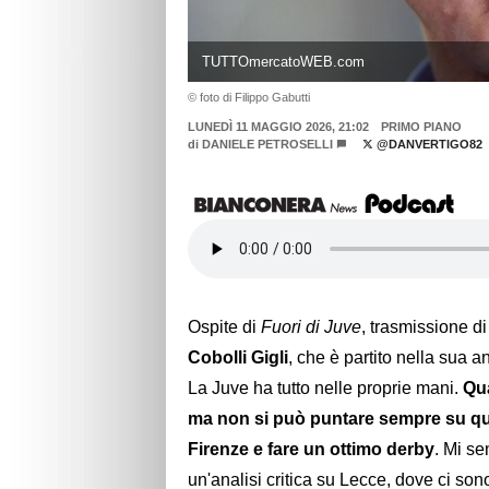
TUTTOmercatoWEB.com
© foto di Filippo Gabutti
LUNEDÌ 11 MAGGIO 2026, 21:02
PRIMO PIANO
di
DANIELE PETROSELLI
@DANVERTIGO82
Ospite di
Fuori di Juve
, trasmissione d
Cobolli Gigli
, che è partito nella sua a
La Juve ha tutto nelle proprie mani.
Qua
ma non si può puntare sempre su ques
Firenze e fare un ottimo derby
. Mi se
un'analisi critica su Lecce, dove ci sono