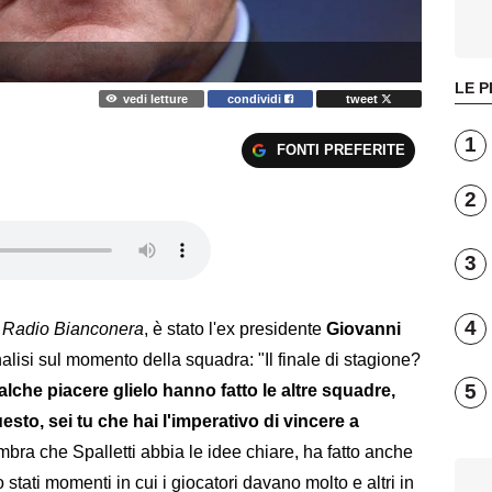
LE P
vedi letture
condividi
tweet
1
FONTI PREFERITE
2
3
4
i
Radio Bianconera
, è stato l'ex presidente
Giovanni
nalisi sul momento della squadra: "Il finale di stagione?
5
lche piacere glielo hanno fatto le altre squadre,
to, sei tu che hai l'imperativo di vincere a
mbra che Spalletti abbia le idee chiare, ha fatto anche
 stati momenti in cui i giocatori davano molto e altri in