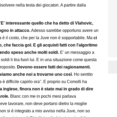
olvere nella testa dei giocatori. A partire dalla
"
E' interessante quello che ha detto di Vlahovic,
sogno in attacco.
Adesso sarebbe opportuno avere un
a è il costo, che per la Juve non è sopportabile. Ma
ci
 che faccia gol. E gli acquisti fatti con l'algoritmo
avendo speso anche molti soldi.
E' un messaggio a
ldi li tira fuori lui. E in una situazione come questa
roposito.
Devono essere fatti dei ragionamenti.
viamo anche noi a trovarne uno così
. Ho sentito
è difficile capirlo ora". E proprio su Comolli ha
 inglese, finora non è stato mai in grado di dire
arole.
Blanc con me in pochi mesi parlava
eve lavorare, non deve portarsi dietro la moglie
 non si è integrato a mio avviso nella Juve, non so