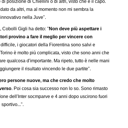
 posizione di Chiellini o di altri, visto che è il capo.
dato da altri, ma al momento non mi sembra la
innovativo nella Juve".
Cobolli Gigli ha detto: "
Non deve più aspettare i
atori provino a fare il meglio per vincere con
difficile, i giocatori della Fiorentina sono salvi e
orino è molto più complicata, visto che sono anni che
re qualcosa d'importante. Ma ripeto, tutto è nelle mani
giungere il risultato vincendo le due partite".
ero persone nuove, ma che credo che molto
iverso
. Poi cosa sia successo non lo so. Sono rimasto
ldone dell'Inter socmparve e 4 anni dopo uscirono fuori
 sportivo...".