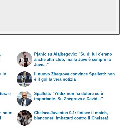
A
Pjanic su Alajbegovic: "Su di lui c'erano
c
anche altri club, ma la Juve è sempre la
Juve..."
: le
Il nuovo Zhegrova convince Spalletti: non
è il gol la vera notizia
tus: e
Spalletti: "Yildiz non ha dolore ed è
importante. Su Zhegrova e David..."
n solo:
Chelsea-Juventus 0-1: finisce il match,
l
bianconeri imbattuti contro il Chelsea!