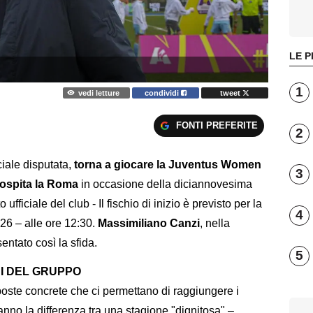
LE P
1
vedi letture
condividi
tweet
FONTI PREFERITE
2
ciale disputata,
torna a giocare la Juventus Women
3
 ospita la Roma
in occasione della diciannovesima
ufficiale del club - Il fischio di inizio è previsto per la
4
26 – alle ore 12:30.
Massimiliano Canzi
, nella
sentato così la sfida.
5
NI DEL GRUPPO
poste concrete che ci permettano di raggiungere i
ranno la differenza tra una stagione "dignitosa" –