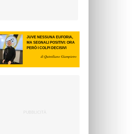
JUVE NESSUNA EUFORIA,
MA SEGNALI POSITIVI: ORA
PERÒ I COLPI DECISIVI
di Quintiliano Giampietro