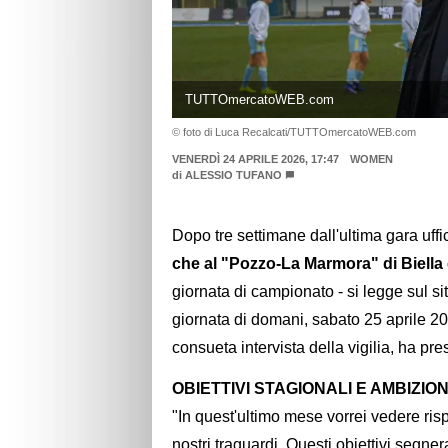
TUTTOmercatoWEB.com
© foto di Luca Recalcati/TUTTOmercatoWEB.com
VENERDÌ 24 APRILE 2026, 17:47
WOMEN
di
ALESSIO TUFANO
Dopo tre settimane dall'ultima gara uffi
che al "Pozzo-La Marmora" di Biella
giornata di campionato - si legge sul sito 
giornata di domani, sabato 25 aprile 20
consueta intervista della vigilia, ha pre
OBIETTIVI STAGIONALI E AMBIZIO
"In quest'ultimo mese vorrei vedere ris
nostri traguardi. Questi obiettivi segne