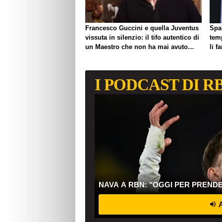
Francesco Guccini e quella Juventus
Spal
vissuta in silenzio: il tifo autentico di
tem
un Maestro che non ha mai avuto
li f
bisogno di esibirlo
I PODCAST DI R
NAVA A RBN: "OGGI PER PREND
A