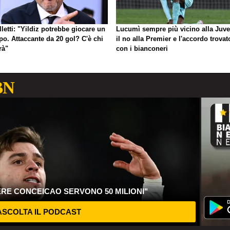
letti: "Yildiz potrebbe giocare un
Lucumì sempre più vicino alla Juve
po. Attaccante da 20 gol? C'è chi
il no alla Premier e l'accordo trovat
arà"
con i bianconeri
BN
ERE CONCEICAO SERVONO 50 MILIONI"
SCOLTA IL PODCAST