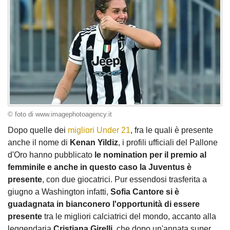
© foto di www.imagephotoagency.it
Dopo quelle dei
migliori Under 21
, fra le quali è presente
anche il nome di
Kenan Yildiz
, i profili ufficiali del Pallone
d'Oro hanno pubblicato
le nomination per il premio al
femminile e anche in questo caso la Juventus è
presente
, con due giocatrici. Pur essendosi trasferita a
giugno a Washington infatti,
Sofia Cantore si è
guadagnata in bianconero l'opportunità di essere
presente
tra le migliori calciatrici del mondo, accanto alla
leggendaria
Cristiana Girelli
, che dopo un'annata super