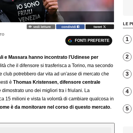
LE P
vedi letture
condividi
tweet
TO
1
FONTI PREFERITE
2
ali e Massara hanno incontrato l'Udinese per
lità che il difensore si trasferisca a Torino, ma secondo
3
e club potrebbero dar vita ad un'asse di mercato che
uesti è
Thomas Kristensen, difensore centrale
dimostrato uno dei migliori tra i friulani. La
4
ca 15 milioni e vista la volontà di cambiare qualcosa in
nome è da monitorare nel corso di questo mercato
.
5