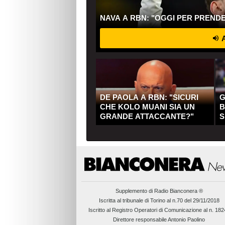
NAVA A RBN: "OGGI PER PREND
A
DE PAOLA A RBN: "SICURI
G
CHE KOLO MUANI SIA UN
B
GRANDE ATTACCANTE?"
S
Q
Supplemento di
Radio Bianconera ®
Iscritta al tribunale di Torino al n.70 del 29/11/2018
Iscritto al Registro Operatori di Comunicazione al n. 18
Direttore responsabile Antonio Paolino