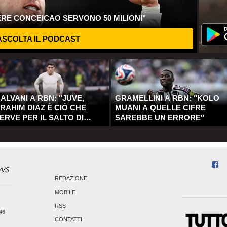
ERE CONCEICAO SERVONO 50 MILIONI"
SCOLTA IL PODCAST
ALVANI A RBN: "JUVE,
GRAMELLINI A RBN: "KOLO
RAHIM DIAZ È CIÒ CHE
MUANI A QUELLE CIFRE
ERVE PER IL SALTO DI
SAREBBE UN ERRORE"
UALITÀ"
REDAZIONE
MOBILE
RSS
246
CONTATTI