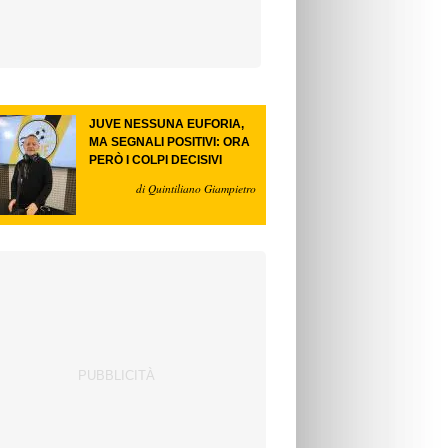
JUVE NESSUNA EUFORIA,
MA SEGNALI POSITIVI: ORA
PERÒ I COLPI DECISIVI
di Quintiliano Giampietro