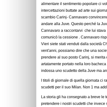
alimentare il sentimento popolare ci vol
intercettazioni buttate ad arte sui giorn
scambio Carinj- Cannavaro convincendo
andare alla Juve. Questo perché la Juv
Cannavaro a raccontarvi che lui stava b
comunicò la cessione . Cannavaro risp
Vieri siete stati venduti dalla società
vent'anni, possiamo dire che una soc
prendere al suo posto Carinj, si merita 
artatamente portato nella loro bacheca u
indossa uno scudetto della Juve ma anc
I titoli di giornale di quella giornata 
scudetti per il suo Milan. Non 1 ma addir
La storia gli ha consegnato a breve le 
pretendere i nostri scudetti che invece