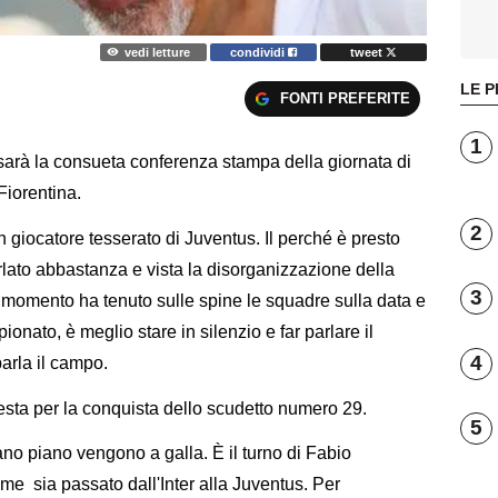
vedi letture
condividi
tweet
LE P
FONTI PREFERITE
1
 sarà la consueta conferenza stampa della giornata di
 Fiorentina.
2
n giocatore tesserato di Juventus. Il perché è presto
rlato abbastanza e vista la disorganizzazione della
3
mo momento ha tenuto sulle spine le squadre sulla data e
ionato, è meglio stare in silenzio e far parlare il
4
parla il campo.
esta per la conquista dello scudetto numero 29.
5
ano piano vengono a galla. È il turno di Fabio
me sia passato dall'Inter alla Juventus. Per