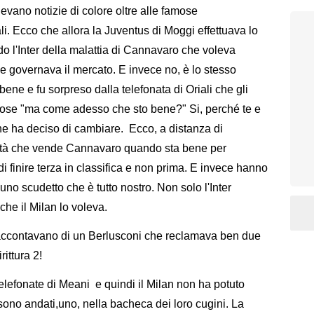
evano notizie di colore oltre alle famose
ali. Ecco che allora la Juventus di Moggi effettuava lo
 l'Inter della malattia di Cannavaro che voleva
e governava il mercato. E invece no, è lo stesso
ene e fu sorpreso dalla telefonata di Oriali che gli
ose "ma come adesso che sto bene?" Si, perché te e
 Che ha deciso di cambiare. Ecco, a distanza di
ietà che vende Cannavaro quando sta bene per
di finire terza in classifica e non prima. E invece hanno
no scudetto che è tutto nostro. Non solo l'Inter
he il Milan lo voleva.
ci raccontavano di un Berlusconi che reclamava ben due
ittura 2!
telefonate di Meani e quindi il Milan non ha potuto
 sono andati,uno, nella bacheca dei loro cugini. La