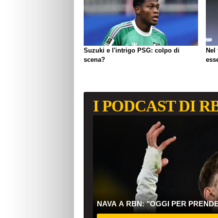
Suzuki e l'intrigo PSG: colpo di
Nel
scena?
ess
I PODCAST DI R
NAVA A RBN: "OGGI PER PREND