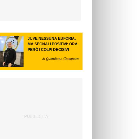
JUVE NESSUNA EUFORIA,
MA SEGNALI POSITIVI: ORA
PERÒ I COLPI DECISIVI
di Quintiliano Giampietro