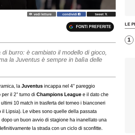
vedi letture
condividi
tweet
LE P
FONTI PREFERITE
1
 di burro: è cambiato il modello di gioco,
 ma la Juventus è sempre in balìa delle
ramica, la
Juventus
incappa nel 4° pareggio
per il 2° turno di
Champions League
e il dato che
timi 10 match in trasferta del torneo i bianconeri
 il Lipsia). Le vibes sono quelle della passata
 dopo un buon avvio di stagione ha inanellato una
definitivamente la strada con un ciclo di sconfitte.