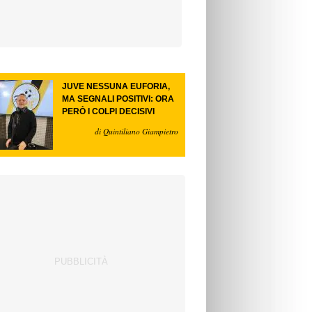
JUVE NESSUNA EUFORIA,
MA SEGNALI POSITIVI: ORA
PERÒ I COLPI DECISIVI
di Quintiliano Giampietro