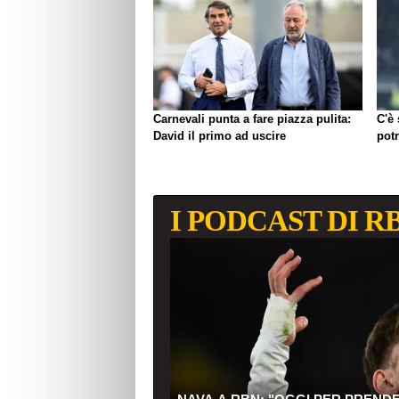
Carnevali punta a fare piazza pulita:
C'è
David il primo ad uscire
pot
I PODCAST DI R