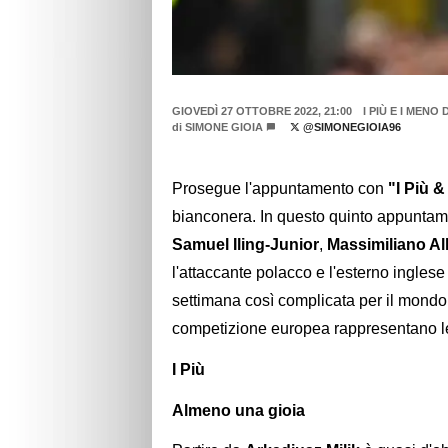
GIOVEDÌ 27 OTTOBRE 2022, 21:00
I PIÙ E I MEN
di
SIMONE GIOIA
@SIMONEGIOIA96
Prosegue l'appuntamento con
"I Più &
bianconera. In questo quinto appuntame
Samuel Iling-Junior
,
Massimiliano Al
l'attaccante polacco e l'esterno ingles
settimana così complicata per il mond
competizione europea rappresentano le
I Più
Almeno una gioia