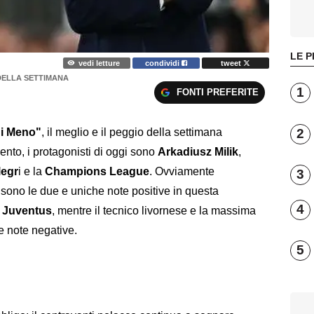
LE P
vedi letture
condividi
tweet
O DELLA SETTIMANA
1
FONTI PREFERITE
2
 i Meno"
, il meglio e il peggio della settimana
nto, i protagonisti di oggi sono
Arkadiusz Milik
,
legr
i e la
Champions League
. Ovviamente
3
e sono le due e uniche note positive in questa
4
o
Juventus
, mentre il tecnico livornese e la massima
 note negative.
5