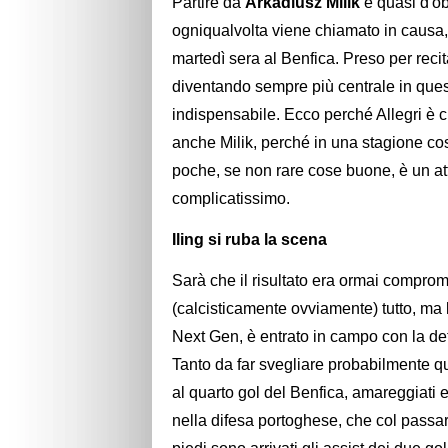
Partire da
Arkadiusz Milik
è quasi d'ob
ogniqualvolta viene chiamato in causa,
martedì sera al Benfica. Preso per recit
diventando sempre più centrale in que
indispensabile. Ecco perché Allegri è 
anche Milik, perché in una stagione cos
poche, se non rare cose buone, è un att
complicatissimo.
Iling si ruba la scena
Sarà che il risultato era ormai compro
(calcisticamente ovviamente) tutto, ma 
Next Gen, è entrato in campo con la de
Tanto da far svegliare probabilmente qu
al quarto gol del Benfica, amareggiati e 
nella difesa portoghese, che col passar