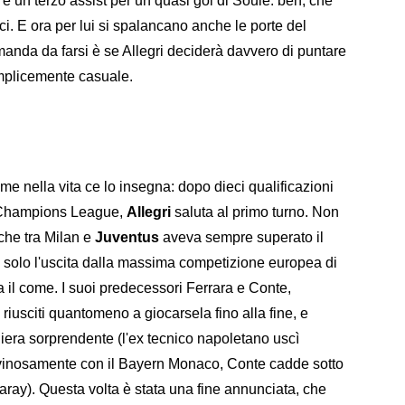
l e un terzo assist per un quasi gol di Soulé: beh, che
ci. E ora per lui si spalancano anche le porte del
anda da farsi è se Allegri deciderà davvero di puntare
semplicemente casuale.
come nella vita ce lo insegna: dopo dieci qualificazioni
FA Champions League,
Allegri
saluta al primo turno. Non
che tra Milan e
Juventus
aveva sempre superato il
ò solo l'uscita dalla massima competizione europea di
 il come. I suoi predecessori Ferrara e Conte,
 riusciti quantomeno a giocarsela fino alla fine, e
niera sorprendente (l'ex tecnico napoletano uscì
rovinosamente con il Bayern Monaco, Conte cadde sotto
saray). Questa volta è stata una fine annunciata, che