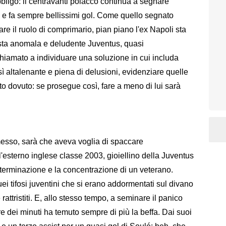
bligo: il centravanti polacco continua a segnare
 e fa sempre bellissimi gol. Come quello segnato
are il ruolo di comprimario, pian piano l'ex Napoli sta
sta anomala e deludente Juventus, quasi
chiamato a individuare una soluzione in cui includa
ì altalenante e piena di delusioni, evidenziare quelle
o dovuto: se prosegue così, fare a meno di lui sarà
messo, sarà che aveva voglia di spaccare
l'esterno inglese classe 2003, gioiellino della Juventus
terminazione e la concentrazione di un veterano.
ei tifosi juventini che si erano addormentati sul divano
rattristiti. E, allo stesso tempo, a seminare il panico
e dei minuti ha temuto sempre di più la beffa. Dai suoi