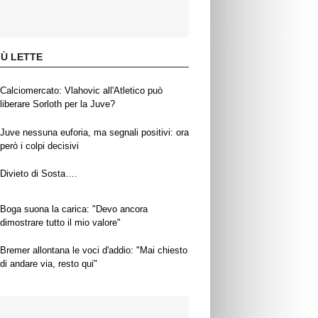
IÙ LETTE
Calciomercato: Vlahovic all'Atletico può
liberare Sorloth per la Juve?
Juve nessuna euforia, ma segnali positivi: ora
però i colpi decisivi
Divieto di Sosta….
Boga suona la carica: "Devo ancora
dimostrare tutto il mio valore"
Bremer allontana le voci d'addio: "Mai chiesto
di andare via, resto qui"