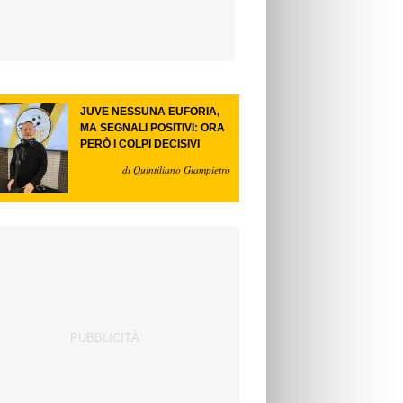
JUVE NESSUNA EUFORIA,
MA SEGNALI POSITIVI: ORA
PERÒ I COLPI DECISIVI
di Quintiliano Giampietro