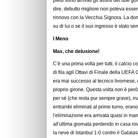
piedi sono arrivati gli assist dei due go
dire, debutto migliore non poteva esser
rinnovo con la Vecchia Signora. La dom
su di lui o se il suo ingresso è stato 
I Meno
Max, che delusione!
C'è una prima volta per tutti, il calcio 
di fila agli Ottavi di Finale della UE
era mai successo al tecnico livornese, 
proprio girone. Questa volta non è per
per sé (che resta pur sempre grave), ma
entrambi eliminati al primo turno, erano
l'eliminazione era arrivata quasi in ma
all'ultima giornata perdendo in casa 
la neve di Istanbul 1-0 contro il Galata