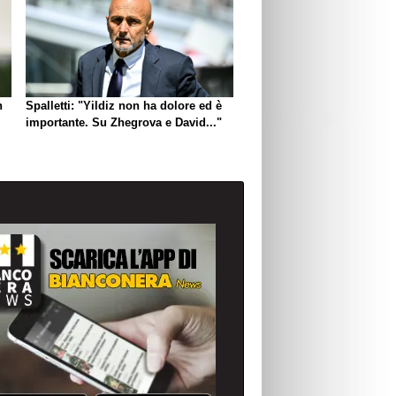
n
Spalletti: "Yildiz non ha dolore ed è
importante. Su Zhegrova e David..."