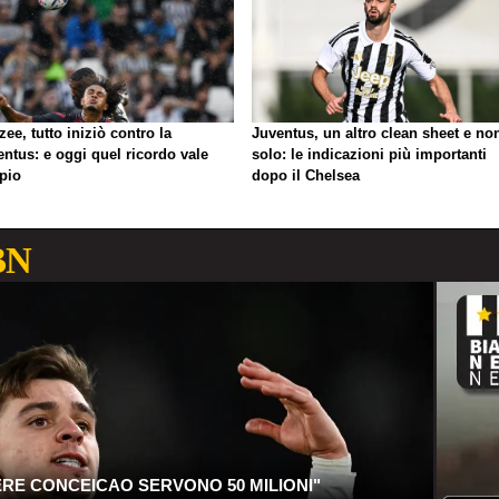
zee, tutto iniziò contro la
Juventus, un altro clean sheet e no
ntus: e oggi quel ricordo vale
solo: le indicazioni più importanti
pio
dopo il Chelsea
BN
ERE CONCEICAO SERVONO 50 MILIONI"