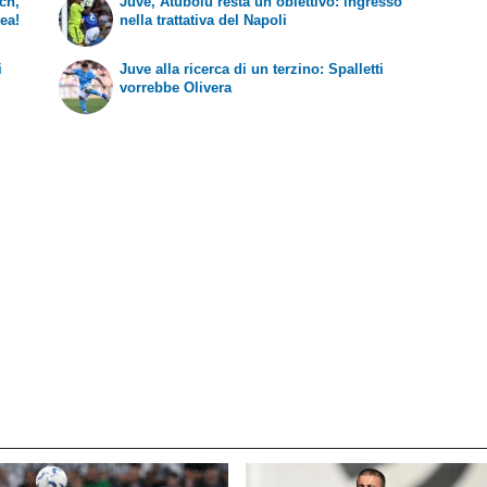
tch,
Juve, Atubolu resta un obiettivo: ingresso
sea!
nella trattativa del Napoli
i
Juve alla ricerca di un terzino: Spalletti
vorrebbe Olivera