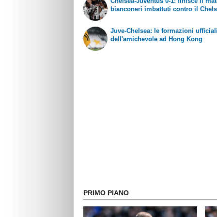
Chelsea-Juventus 0-1: finisce il ma
bianconeri imbattuti contro il Chel
Juve-Chelsea: le formazioni ufficial
dell'amichevole ad Hong Kong
PRIMO PIANO