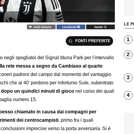
LE P
vedi letture
condividi
tweet
1
FONTI PREFERITE
2
negli spogliatoi del Signal Iduna Park per l'intervallo
della rete messa a segno da Cambiaso al quarto
coneri padroni del campo dal momento del vantaggio
3
schi che al 40' perdono per infortunio Sule, subentrato
 dopo un quindici minuti di gioco
nel corso dei quali
4
 maglia numero 15.
pesso chiamato in causa dai compagni per
erimenti dei centrocampisti
, primo fra i quali
e conclusioni imprecise verso la porta avversaria. Si è