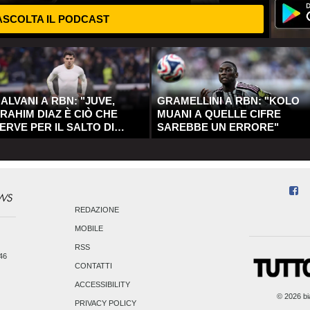
SCOLTA IL PODCAST
ALVANI A RBN: "JUVE,
GRAMELLINI A RBN: "KOLO
RAHIM DIAZ È CIÒ CHE
MUANI A QUELLE CIFRE
ERVE PER IL SALTO DI
SAREBBE UN ERRORE"
UALITÀ"
REDAZIONE
MOBILE
RSS
246
CONTATTI
ACCESSIBILITY
© 2026 bia
PRIVACY POLICY