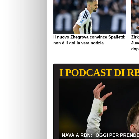
Il nuovo Zhegrova convince Spalletti:
Zirk
non è il gol la vera notizia
Juve
dop
I PODCAST DI R
NAVA A RBN: "OGGI PER PREND