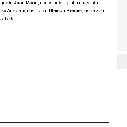
cquisto
Joao Mario
, nonostante il giallo rimediato
lo su Adeyemi, così come
Gleison Bremer
, osservato
so Tudor.