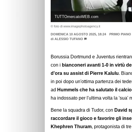
TUTTOmercatoWEB.com
© foto di www.imagephotoagency.it
DOMENICA 10 AGOSTO 2025, 18:24
PRIMO PIANO
di
ALESSIO TUFANO
Borussia Dortmund e Juventus rientrano 
con i
bianconeri avanti 1-0 in virtù 
d'ora su assist di Pierre Kalulu
. Bian
in poi dopo un'ottima partenza dei tede
ad
Hummels che ha salutato il calcio
ha indossato per l'ultima volta la 'sua'
Bene la squadra di Tudor, con
David s
raccordare il gioco e favorire gli ins
Khephren Thuram
, protagonista di tr