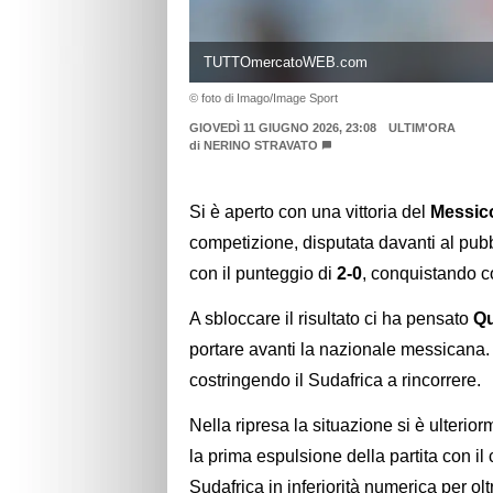
TUTTOmercatoWEB.com
© foto di Imago/Image Sport
GIOVEDÌ 11 GIUGNO 2026, 23:08
ULTIM'ORA
di
NERINO STRAVATO
Si è aperto con una vittoria del
Messic
competizione, disputata davanti al pubb
con il punteggio di
2-0
, conquistando co
A sbloccare il risultato ci ha pensato
Q
portare avanti la nazionale messicana. U
costringendo il Sudafrica a rincorrere.
Nella ripresa la situazione si è ulteriorm
la prima espulsione della partita con il 
Sudafrica in inferiorità numerica per ol