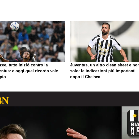
zee, tutto iniziò contro la
Juventus, un altro clean sheet e no
ntus: e oggi quel ricordo vale
solo: le indicazioni più importanti
pio
dopo il Chelsea
BN