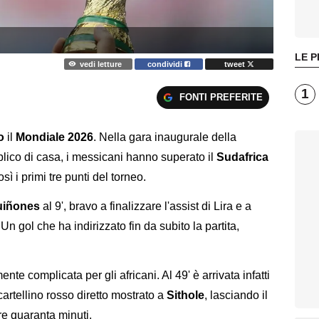
LE P
vedi letture
condividi
tweet
1
FONTI PREFERITE
o
il
Mondiale 2026
. Nella gara inaugurale della
lico di casa, i messicani hanno superato il
Sudafrica
sì i primi tre punti del torneo.
uiñones
al 9', bravo a finalizzare l'assist di Lira e a
n gol che ha indirizzato fin da subito la partita,
ente complicata per gli africani. Al 49' è arrivata infatti
cartellino rosso diretto mostrato a
Sithole
, lasciando il
tre quaranta minuti.