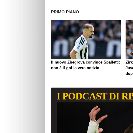
PRIMO PIANO
Il nuovo Zhegrova convince Spalletti:
Zirk
non è il gol la vera notizia
Juve
dop
I PODCAST DI R