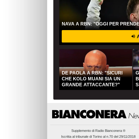
NAVA A RBN: "OGGI PER PREND
A
DE PAOLA A RBN: "SICURI
G
CHE KOLO MUANI SIA UN
B
GRANDE ATTACCANTE?"
S
Q
Supplemento di
Radio Bianconera ®
Iscritta al tribunale di Torino al n.70 del 29/11/2018