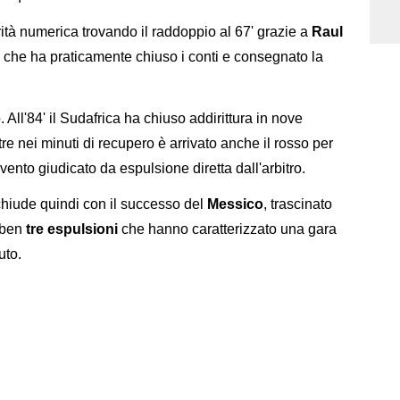
rità numerica trovando il raddoppio al 67' grazie a
Raul
e che ha praticamente chiuso i conti e consegnato la
. All'84' il Sudafrica ha chiuso addirittura in nove
re nei minuti di recupero è arrivato anche il rosso per
rvento giudicato da espulsione diretta dall'arbitro.
chiude quindi con il successo del
Messico
, trascinato
 ben
tre espulsioni
che hanno caratterizzato una gara
uto.