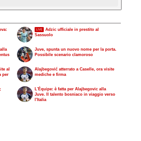
ova:
Adzic ufficiale in prestito al
LIVE
Sassuolo
alla
Juve, spunta un nuovo nome per la porta.
entus
Possibile scenario clamoroso
ite al
Alajbegović atterrato a Caselle, ora visite
a per
mediche e firma
L'Équipe: è fatta per Alajbegovic alla
:
Juve. Il talento bosniaco in viaggio verso
l'Italia