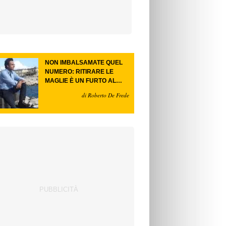
NON IMBALSAMATE QUEL
NUMERO: RITIRARE LE
MAGLIE È UN FURTO AL
FUTURO.
di Roberto De Frede