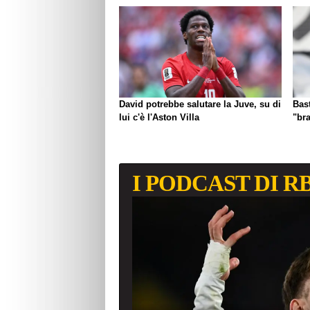
David potrebbe salutare la Juve, su di
Bast
lui c'è l'Aston Villa
"br
I PODCAST DI R