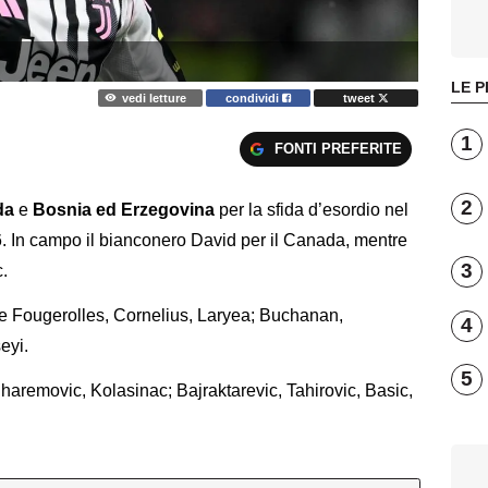
LE P
vedi letture
condividi
tweet
1
FONTI PREFERITE
2
da
e
Bosnia ed Erzegovina
per la sfida d’esordio nel
 In campo il bianconero David per il Canada, mentre
3
.
e Fougerolles, Cornelius, Laryea; Buchanan,
4
seyi.
5
uharemovic, Kolasinac; Bajraktarevic, Tahirovic, Basic,