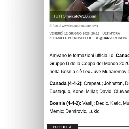
TUTTOmercatoWEB.com
© foto di www.imagephotoagency.it
VENERDÌ 12 GIUGNO 2026, 20:13
ULTIM'ORA
di
DANIELE PETROSELLI
@DANVERTIGO82
Arrivano le formazioni ufficiali di
Cana
Gruppo B della Coppa del Mondo 2026.
nella Bosnia c'è l'ex Juve Muharemovic
Canada (4-4-2):
Crepeau; Johnston, D
Eustaquio, Kone, Millar; David, Oluwa
Bosnia (4-4-2):
Vasilj; Dedic, Katic, M
Memic; Demirovic, Lukic.
PUBBLICITÀ