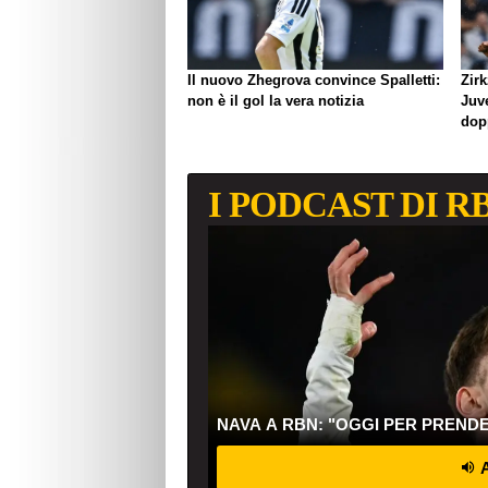
Il nuovo Zhegrova convince Spalletti:
Zirk
non è il gol la vera notizia
Juve
dop
I PODCAST DI R
NAVA A RBN: "OGGI PER PREND
A