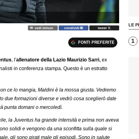
LE P
vedi letture
condividi
tweet
1
FONTI PREFERITE
entus
, l'
allenatore della Lazio Maurizio Sarri,
ex
rnalisti in conferenza stampa. Questo è un estratto
non ce lo mangia, Maldini è la mossa giusta. Vedremo
o due formazioni diverse e vedrò cosa sceglierò date
herà punta domani o mercoledì.
ficile, la Juventus ha grande intensità e prima non aveva
no solidi e vengono da una sconfitta sulla quale si
e, gli sono girati male gli episodi. Sono in salute