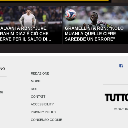
ALVANI A RBN: "JUVE,
GRAMELLINI A RBN: "KOLO
RAHIM DIAZ È CIÒ CHE
MUANI A QUELLE CIFRE
ERVE PER IL SALTO DI
SAREBBE UN ERRORE"
UALITÀ"
REDAZIONE
MOBILE
RSS
246
CONTATTI
ACCESSIBILITY
© 2026 bia
PRIVACY POLICY
CONSENSO COOKIE