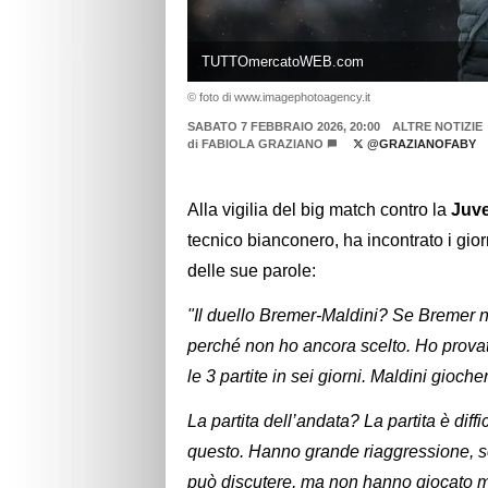
TUTTOmercatoWEB.com
© foto di www.imagephotoagency.it
SABATO 7 FEBBRAIO 2026, 20:00
ALTRE NOTIZIE
di
FABIOLA GRAZIANO
@GRAZIANOFABY
Alla vigilia del big match contro la
Juv
tecnico bianconero, ha incontrato i gio
delle sue parole:
"Il duello Bremer-Maldini? Se Bremer 
perché non ho ancora scelto. Ho provat
le 3 partite in sei giorni. Maldini gioc
La partita dell’andata? La partita è dif
questo. Hanno grande riaggressione, so
può discutere, ma non hanno giocato mal