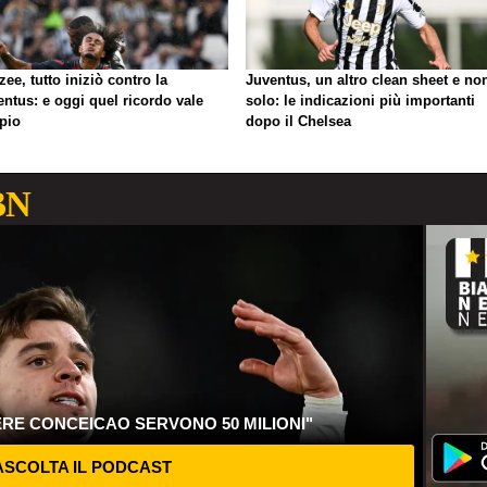
zee, tutto iniziò contro la
Juventus, un altro clean sheet e no
ntus: e oggi quel ricordo vale
solo: le indicazioni più importanti
pio
dopo il Chelsea
BN
ERE CONCEICAO SERVONO 50 MILIONI"
SCOLTA IL PODCAST