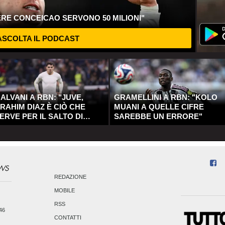
ERE CONCEICAO SERVONO 50 MILIONI"
SCOLTA IL PODCAST
ALVANI A RBN: "JUVE,
GRAMELLINI A RBN: "KOLO
RAHIM DIAZ È CIÒ CHE
MUANI A QUELLE CIFRE
ERVE PER IL SALTO DI
SAREBBE UN ERRORE"
UALITÀ"
REDAZIONE
MOBILE
RSS
246
CONTATTI