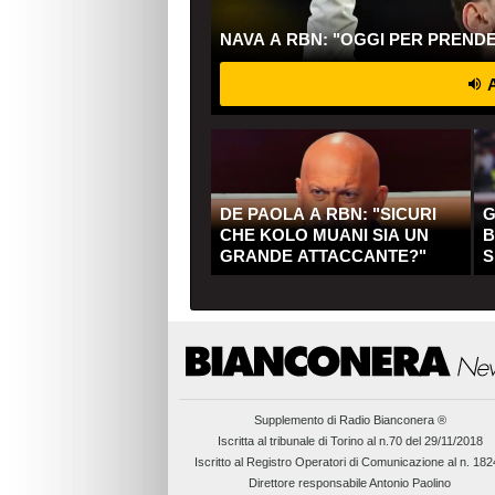
NAVA A RBN: "OGGI PER PREND
A
DE PAOLA A RBN: "SICURI
G
CHE KOLO MUANI SIA UN
B
GRANDE ATTACCANTE?"
S
Q
Supplemento di
Radio Bianconera ®
Iscritta al tribunale di Torino al n.70 del 29/11/2018
Iscritto al Registro Operatori di Comunicazione al n. 18
Direttore responsabile Antonio Paolino