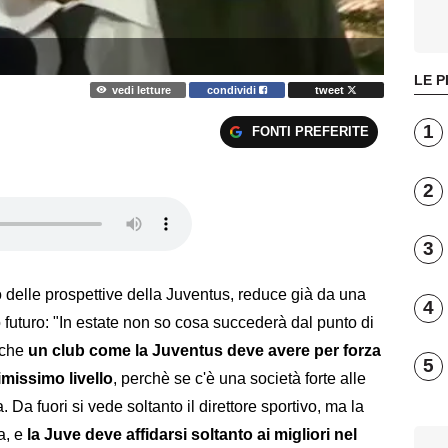
LE P
vedi letture
condividi
tweet
1
FONTI PREFERITE
2
3
 delle prospettive della Juventus, reduce già da una
4
o futuro: "In estate non so cosa succederà dal punto di
e che
un club come la Juventus deve avere per forza
5
imissimo livello
, perchè se c'è una società forte alle
 Da fuori si vede soltanto il direttore sportivo, ma la
a, e
la Juve deve affidarsi soltanto ai migliori nel