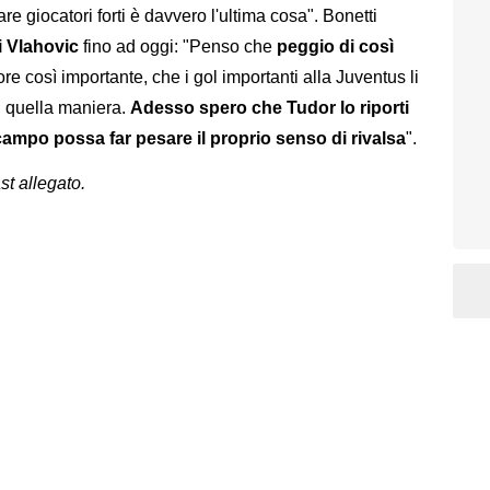
e giocatori forti è davvero l'ultima cosa". Bonetti
i Vlahovic
fino ad oggi: "Penso che
peggio di così
ore così importante, che i gol importanti alla Juventus li
n quella maniera.
Adesso spero che Tudor lo riporti
n campo possa far pesare il proprio senso di rivalsa
".
st allegato.