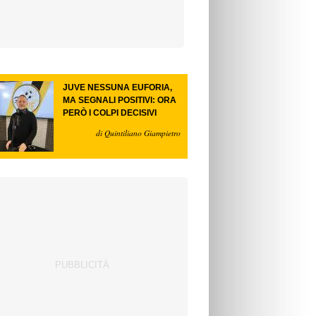
JUVE NESSUNA EUFORIA,
MA SEGNALI POSITIVI: ORA
PERÒ I COLPI DECISIVI
di Quintiliano Giampietro