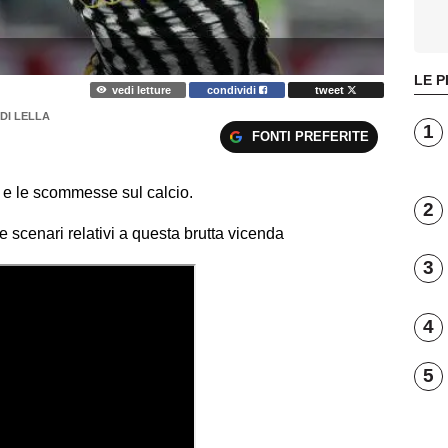
LE P
vedi letture
condividi
tweet
DI LELLA
1
FONTI PREFERITE
i e le scommesse sul calcio.
2
e scenari relativi a questa brutta vicenda
3
4
5