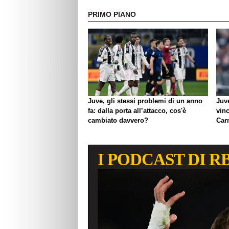
PRIMO PIANO
Juve, gli stessi problemi di un anno
Juv
fa: dalla porta all’attacco, cos'è
vinc
cambiato davvero?
Car
lavo
I PODCAST DI R