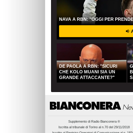
NAVA A RBN: "OGGI PER PREND
A
DE PAOLA A RBN: "SICURI
G
CHE KOLO MUANI SIA UN
B
GRANDE ATTACCANTE?"
S
Q
Supplemento di
Radio Bianconera ®
Iscritta al tribunale di Torino al n.70 del 29/11/2018
Iscritto al Registro Operatori di Comunicazione al n. 18