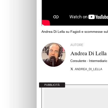
Andrea Di Lella su Fagioli e scommesse sul
AUTORE
Andrea Di Lella
Consulente - Intermediario d
ANDREA_DI_LELLA
PUBBLICITÀ