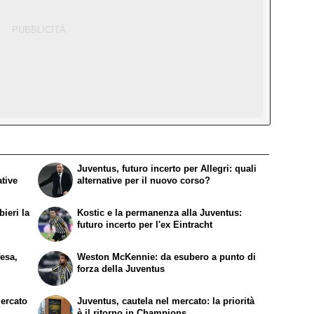
Juventus, futuro incerto per Allegri: quali
ative
alternative per il nuovo corso?
ieri la
Kostic e la permanenza alla Juventus:
futuro incerto per l'ex Eintracht
fesa,
Weston McKennie: da esubero a punto di
forza della Juventus
mercato
Juventus, cautela nel mercato: la priorità
è il ritorno in Champions