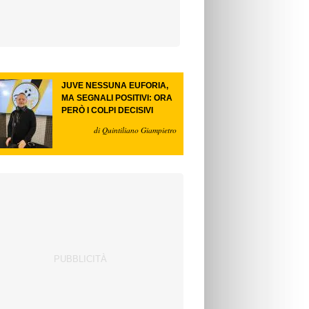
JUVE NESSUNA EUFORIA,
MA SEGNALI POSITIVI: ORA
PERÒ I COLPI DECISIVI
di Quintiliano Giampietro