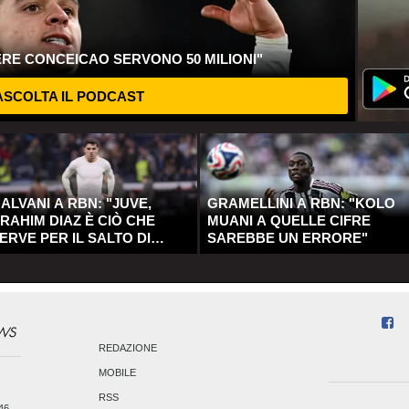
ERE CONCEICAO SERVONO 50 MILIONI"
SCOLTA IL PODCAST
ALVANI A RBN: "JUVE,
GRAMELLINI A RBN: "KOLO
RAHIM DIAZ È CIÒ CHE
MUANI A QUELLE CIFRE
ERVE PER IL SALTO DI
SAREBBE UN ERRORE"
UALITÀ"
REDAZIONE
MOBILE
RSS
246