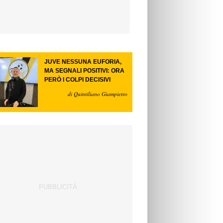
JUVE NESSUNA EUFORIA,
MA SEGNALI POSITIVI: ORA
PERÒ I COLPI DECISIVI
di Quintiliano Giampietro