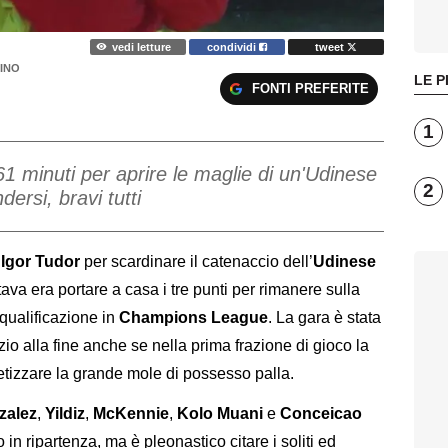
vedi letture
condividi
tweet
LINO
LE P
FONTI PREFERITE
1
61 minuti per aprire le maglie di un'Udinese
2
ersi, bravi tutti
i
Igor Tudor
per scardinare il catenaccio dell’
Udinese
tava era portare a casa i tre punti per rimanere sulla
 qualificazione in
Champions League
. La gara è stata
io alla fine anche se nella prima frazione di gioco la
etizzare la grande mole di possesso palla.
zalez
,
Yildiz
,
McKennie
,
Kolo Muani
e
Conceicao
in ripartenza, ma è pleonastico citare i soliti ed