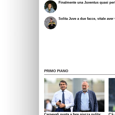
Finalmente una Juventus quasi perf
Solita Juve a due facce, vitale aver 
PRIMO PIANO
Carnevali punta a fare piazza pulita:
C'è