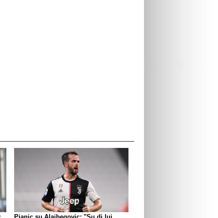
:
Pjanic su Alajbegovic: "Su di lui