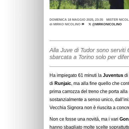
DOMENICA 18 MAGGIO 2025, 23:35
MISTER NICO
di
MIRKO NICOLINO
@MIRKONICOLINO
Alla Juve di Tudor sono serviti 
sbarcata a Torino solo per difend
Ha impiegato 61 minuti la
Juventus
d
di
Runjaic
, ma alla fine quello che con
prima carrozza del treno che porta alla
sostanzialmente a senso unico, dall’iniz
Vecchia Signora non è riuscita a concr
Non ce fosse una novità, ma i vari
Gon
hanno sbagliato molte scelte soprattutto 