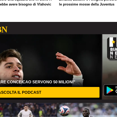
rebbe avere bisogno di Vlahovic
le prossime mosse della Juventus
BN
ERE CONCEICAO SERVONO 50 MILIONI"
SCOLTA IL PODCAST