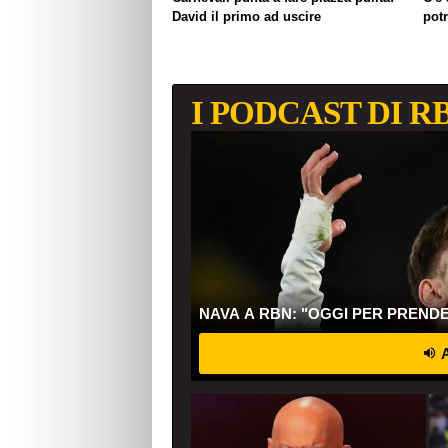
David il primo ad uscire
pot
I PODCAST DI R
NAVA A RBN: "OGGI PER PREND
A