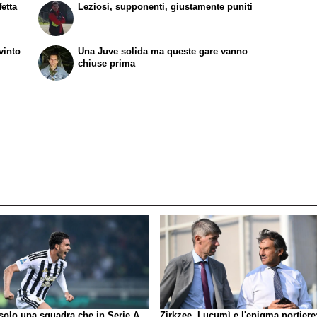
etta
Leziosi, supponenti, giustamente puniti
vinto
Una Juve solida ma queste gare vanno
chiuse prima
 solo una squadra che in Serie A
Zirkzee, Lucumì e l'enigma portiere