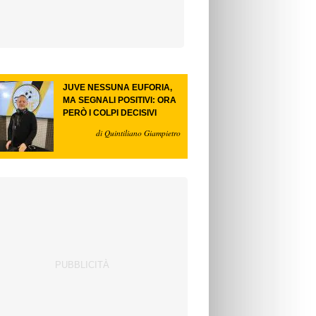
JUVE NESSUNA EUFORIA,
MA SEGNALI POSITIVI: ORA
PERÒ I COLPI DECISIVI
di Quintiliano Giampietro