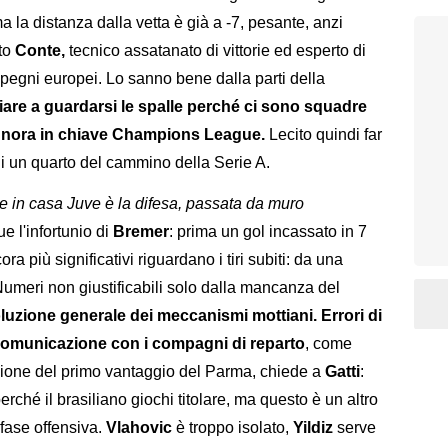
 la distanza dalla vetta è già a -7, pesante, anzi
rto
Conte,
tecnico assatanato di vittorie ed esperto di
pegni europei. Lo sanno bene dalla parti della
iare a guardarsi le spalle perché ci sono squadre
Signora in chiave Champions League.
Lecito quindi far
di un quarto del cammino della Serie A.
e in casa Juve è la difesa, passata da muro
e l'infortunio di
Bremer
: prima un gol incassato in 7
ora più significativi riguardano i tiri subiti: da una
 Numeri non giustificabili solo dalla mancanza del
luzione generale dei meccanismi mottiani. Errori di
comunicazione con i compagni di reparto
, come
asione del primo vantaggio del Parma, chiede a
Gatti
:
erché il brasiliano giochi titolare, ma questo è un altro
fase offensiva.
Vlahovic
è troppo isolato,
Yildiz
serve