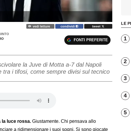
LE P
vedi letture
condividi
tweet
UINTO
1
RO
FONTI PREFERITE
2
 scivolare la Juve di Motta a-7 dal Napoli
tra i tifosi, come sempre divisi sul tecnico
3
4
5
 la luce rossa.
Giustamente. Chi pensava allo
nciare a ridimensionare i suoi sogni. Si sono giocate