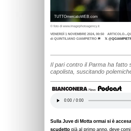
TUTTOmercatoWEB.com
© foto di www.imagephotoagency.it
VENERDÌ 1 NOVEMBRE 2024, 00:50
ARTICOLO...Q
di
QUINTILIANO GIAMPIETRO
@QGIAMPIET
Il pari contro il Parma ha fatto
capolista, suscitando polemiche 
Sulla Juve di Motta ormai si è accesa
scudetto
già al primo anno, deve comi