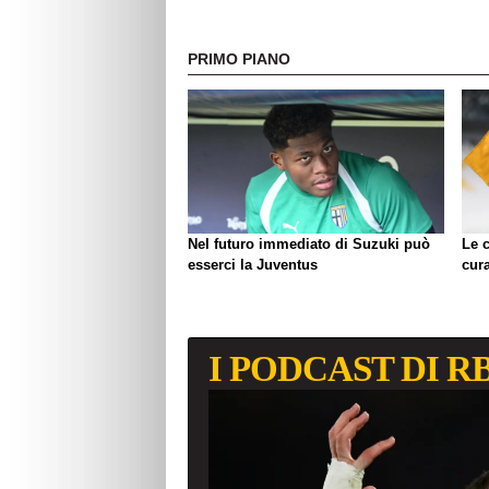
PRIMO PIANO
Nel futuro immediato di Suzuki può
Le c
esserci la Juventus
cura
I PODCAST DI R