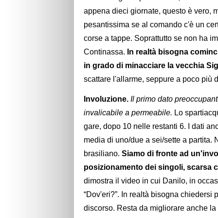
appena dieci giornate, questo è vero, ma
pesantissima se al comando c'è un ce
corse a tappe. Soprattutto se non ha im
Continassa.
In realtà bisogna cominc
in grado di minacciare la vecchia 
scattare l'allarme, seppure a poco più 
Involuzione.
Il primo dato preoccupant
invalicabile a permeabile.
Lo spartiacqu
gare, dopo 10 nelle restanti 6. I dati anc
media di uno/due a sei/sette a partita.
brasiliano.
Siamo di fronte ad un'invo
posizionamento dei singoli, scarsa 
dimostra il video in cui Danilo, in occ
“Dov'eri?”. In realtà bisogna chiedersi p
discorso. Resta da migliorare anche la 