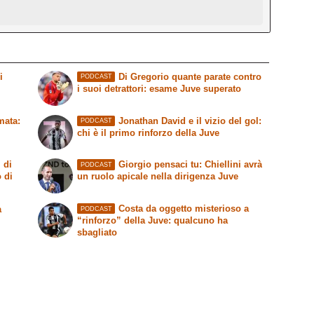
i
Di Gregorio quante parate contro
PODCAST
i suoi detrattori: esame Juve superato
mata:
Jonathan David e il vizio del gol:
PODCAST
chi è il primo rinforzo della Juve
 di
Giorgio pensaci tu: Chiellini avrà
PODCAST
o di
un ruolo apicale nella dirigenza Juve
Costa da oggetto misterioso a
a
PODCAST
“rinforzo” della Juve: qualcuno ha
sbagliato