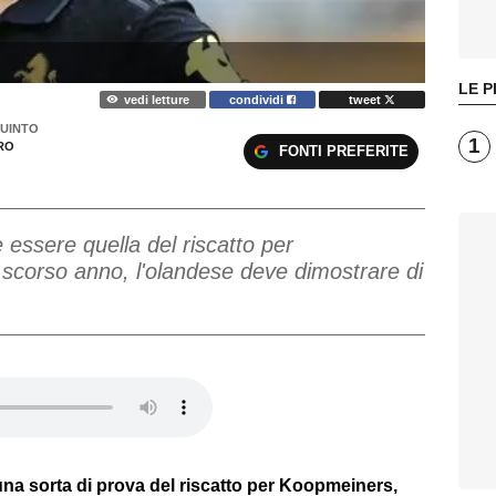
LE P
vedi letture
condividi
tweet
QUINTO
1
RO
FONTI PREFERITE
essere quella del riscatto per
 scorso anno, l'olandese deve dimostrare di
na sorta di prova del riscatto per Koopmeiners,