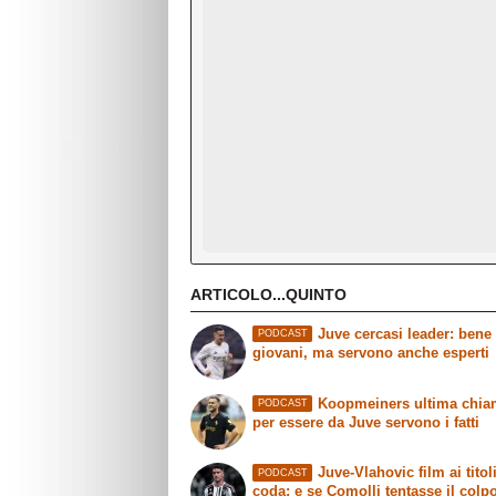
ARTICOLO...QUINTO
Juve cercasi leader: bene 
PODCAST
giovani, ma servono anche esperti
Koopmeiners ultima chia
PODCAST
per essere da Juve servono i fatti
Juve-Vlahovic film ai titoli
PODCAST
coda: e se Comolli tentasse il colp