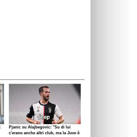
:
Pjanic su Alajbegovic: "Su di lui
c'erano anche altri club, ma la Juve è