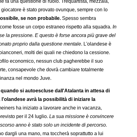
 fa una questione di ruolo. Trequartista, mezzala,
 il giocatore è stato provato ovunque, sempre con lo
ossibile, se non probabile.
Spesso sembra
 come fosse un corpo estraneo rispetto alla squadra.
In
 la pressione. E questo è forse ancora più grave del
ionato proprio dalla questione mentale
. L'olandese è
si bianconeri, molti dei quali ne chiedono la cessione.
rofilo economico, nessun club pagherebbe il suo
parte, consapevole che dovrà cambiare totalmente
tadinanza nel mondo Juve.
 quando si autoescluse dall'Atalanta in attesa di
'olandese avrà la possibilità di iniziare la
einers ha iniziato a lavorare anche in vacanza,
revisto per il 24 luglio.
La sua missione è convincere
llo scorso anno è stato solo un incidente di percorso.
 dargli una mano, ma toccherà soprattutto a lui