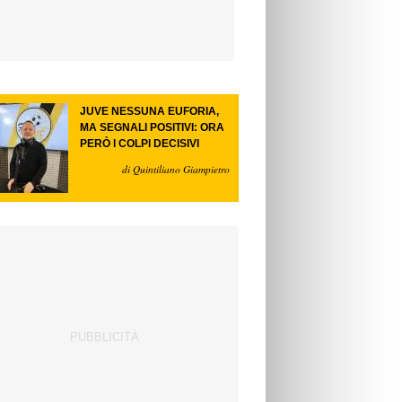
JUVE NESSUNA EUFORIA,
MA SEGNALI POSITIVI: ORA
PERÒ I COLPI DECISIVI
di Quintiliano Giampietro