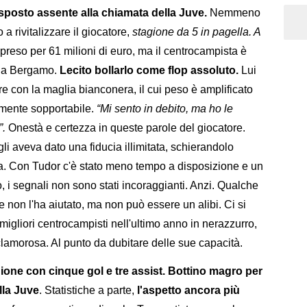
sposto assente alla chiamata della Juve.
Nemmeno
o a rivitalizzare il giocatore,
stagione da 5 in pagella. A
preso per 61 milioni di euro, ma il centrocampista è
to a Bergamo.
Lecito bollarlo come flop assoluto.
Lui
re con la maglia bianconera, il cui peso è amplificato
ilmente sopportabile.
“Mi sento in debito, ma ho le
”.
Onestà e certezza in queste parole del giocatore.
gli aveva dato una fiducia illimitata, schierandolo
. Con Tudor c'è stato meno tempo a disposizione e un
, i segnali non sono stati incoraggianti. Anzi. Qualche
ne non l'ha aiutato, ma non può essere un alibi. Ci si
igliori centrocampisti nell'ultimo anno in nerazzurro,
clamorosa. Al punto da dubitare delle sue capacità.
one con cinque gol e tre assist. Bottino magro per
lla Juve
. Statistiche a parte,
l'aspetto ancora più