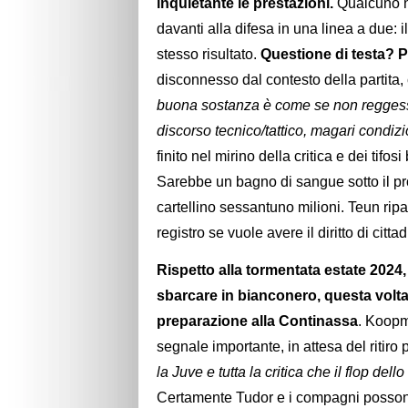
inquietante le prestazioni.
Qualcuno ne
davanti alla difesa in una linea a due:
stesso risultato.
Questione di testa? P
disconnesso dal contesto della partita,
buona sostanza è come se non reggesse
discorso tecnico/tattico, magari condiz
finito nel mirino della critica e dei tifo
Sarebbe un bagno di sangue sotto il p
cartellino sessantuno milioni. Teun ri
registro se vuole avere il diritto di cit
Rispetto alla tormentata estate 2024,
sbarcare in bianconero, questa volta l
preparazione alla Continassa
. Koopm
segnale importante, in attesa del ritiro p
la Juve e tutta la critica che il flop de
Certamente Tudor e i compagni possono