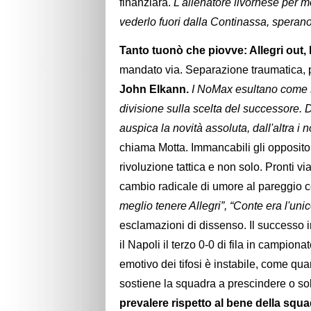
finanziara.
L'allenatore livornese per mo
vederlo fuori dalla Continassa, sperano
Tanto tuonò che piovve: Allegri out, 
mandato via. Separazione traumatica, p
John Elkann.
I NoMax esultano come se
divisione sulla scelta del successore. 
auspica la novità assoluta, dall'altra i n
chiama Motta. Immancabili gli opposito
rivoluzione tattica e non solo. Pronti via
cambio radicale di umore al pareggio c
meglio tenere Allegri”, “Conte era l'unic
esclamazioni di dissenso. Il successo
il Napoli il terzo 0-0 di fila in campion
emotivo dei tifosi è instabile, come qu
sostiene la squadra a prescindere o s
prevalere rispetto al bene della squad