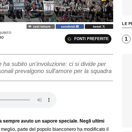
LE P
vedi letture
condividi
tweet
QUINTO
1
RO
FONTI PREFERITE
ve ha subito un'involuzione: ci si divide per
sonali prevalgono sull'amore per la squadra
i ha sempre avuto un sapore speciale. Negli ultimi
 meglio, parte del popolo bianconero ha modificato il