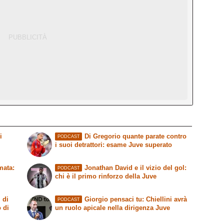
i
Di Gregorio quante parate contro
PODCAST
i suoi detrattori: esame Juve superato
mata:
Jonathan David e il vizio del gol:
PODCAST
chi è il primo rinforzo della Juve
 di
Giorgio pensaci tu: Chiellini avrà
PODCAST
o di
un ruolo apicale nella dirigenza Juve