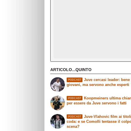
ARTICOLO...QUINTO
Juve cercasi leader: bene 
PODCAST
giovani, ma servono anche esperti
Koopmeiners ultima chia
PODCAST
per essere da Juve servono i fatti
Juve-Vlahovic film ai titoli
PODCAST
coda: e se Comolli tentasse il colp
scena?