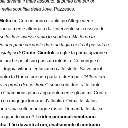
lti diventa il male assoluto, al punto che pur di
 nella sconfitta della Juve.
Pazzesco.
Motta in.
Con un anno di anticipo Allegri viene
arzialmente attenuata dall'intervento successivo di
 la Juve avesse vinto lo scudetto. Ma torna la
Da una parte chi vuole dare un taglio netto al passato e
ostalgici di
Conte
.
Giuntoli
sceglie la prima opzione e
ri, anche per il suo passato interista. Comunque è
, doppia vittoria, entusiasmo alle stelle. Salvo poi il
ontro la Roma, per non parlare di Empoli.
“Allora era
o in grado di ricostruire”
, sono solo due tra le tante
 in Champions placa apparentemente gli animi. Contro
ato e i mugugni tornano d'attualità. Ormai lo status
ando si va sulle montagne russe. Domanda lecita: si
olo quando vince?
Le idee personali sembrano
ra. L'io davanti al noi, esattamente il contrario