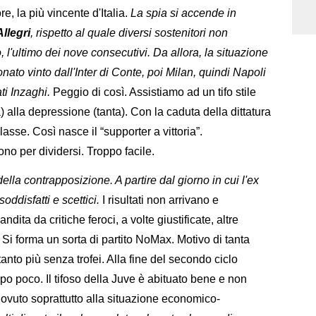
, la più vincente d'Italia.
La spia si accende in
Allegri
, rispetto al quale diversi sostenitori non
, l'ultimo dei nove consecutivi. Da allora, la situazione
ato vinto dall'Inter di Conte, poi Milan, quindi Napoli
ati Inzaghi.
Peggio di così. Assistiamo ad un tifo stile
 alla depressione (tanta). Con la caduta della dittatura
sse. Così nasce il “supporter a vittoria”.
o per dividersi. Troppo facile.
ella contrapposizione. A partire dal giorno in cui l'ex
ddisfatti e scettici.
I risultati non arrivano e
dita da critiche feroci, a volte giustificate, altre
 Si forma un sorta di partito NoMax. Motivo di tanta
anto più senza trofei. Alla fine del secondo ciclo
po poco. Il tifoso della Juve è abituato bene e non
dovuto soprattutto alla situazione economico-