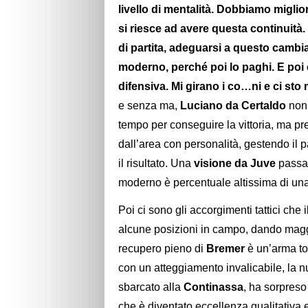
livello di mentalità. Dobbiamo miglio
si riesce ad avere questa continuit
di partita, adeguarsi a questo cambia
moderno, perché poi lo paghi. E poi c
difensiva. Mi girano i co…ni e ci sto
e senza ma,
Luciano da Certaldo
non 
tempo per conseguire la vittoria, ma pre
dall’area con personalità, gestendo il 
il risultato. Una
visione da Juve
passa
moderno è percentuale altissima di un
Poi ci sono gli accorgimenti tattici che i
alcune posizioni in campo, dando maggi
recupero pieno di
Bremer
è un’arma tot
con un atteggiamento invalicabile, la 
sbarcato alla
Continassa
, ha sorpreso
che è diventato eccellenza qualitativa e