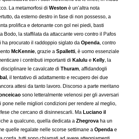
acco. La metamorfosi di
Weston
è un’altra nota
ertutto, da esterno destro in fase di non possesso, a
a prolifica e detonante con gol nei piedi, basti
a Bodo, la staffilata da attaccante vero contro il Pafos
oi ha procurato il raddoppio siglato da
Openda
, contro
mento
McKennie
, grazie a
Spalletti
, è uomo essenziale
enticare i contributi importanti di
Kalulu
e
Kelly
, la
r disciplinare le cavalcate di
Thuram
, affidandogli
bal
, il tentativo di adattamento e recupero dei due
ancora attesi da tanto lavoro. Discorso a parte meritano
onceicao
sono letteralmente velenosi per gli avversari
li pone nelle migliori condizioni per rendere al meglio,
ifese che cercano di disinnescarli. Ma
Luciano il
bliche a qualcuno, quella dedicata a
Zhegrova
ha un
me quelle regalate nelle scorse settimane a
Openda
e
la corda, tutti sono chiamati ad avere atteggiamenti