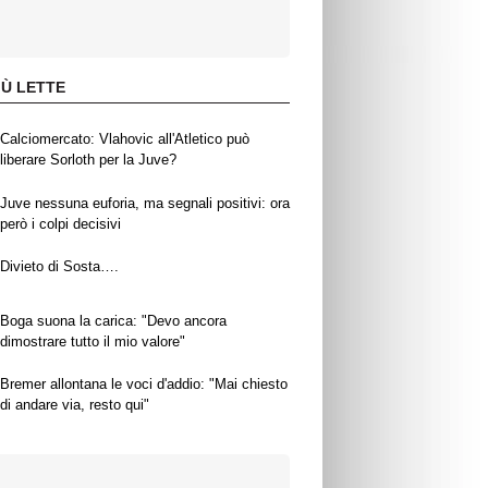
IÙ LETTE
Calciomercato: Vlahovic all'Atletico può
liberare Sorloth per la Juve?
Juve nessuna euforia, ma segnali positivi: ora
però i colpi decisivi
Divieto di Sosta….
Boga suona la carica: "Devo ancora
dimostrare tutto il mio valore"
Bremer allontana le voci d'addio: "Mai chiesto
di andare via, resto qui"