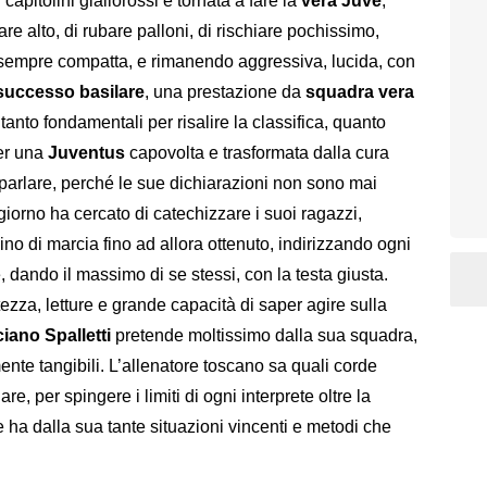
 capitolini giallorossi è tornata a fare la
vera Juve
,
e alto, di rubare palloni, di rischiare pochissimo,
sempre compatta, e rimanendo aggressiva, lucida, con
successo basilare
, una prestazione da
squadra vera
 tanto fondamentali per risalire la classifica, quanto
per una
Juventus
capovolta e trasformata dalla cura
parlare, perché le sue dichiarazioni non sono mai
giorno ha cercato di catechizzare i suoi ragazzi,
ino di marcia fino ad allora ottenuto, indirizzando ogni
 dando il massimo di se stessi, con la testa giusta.
tezza, letture e grande capacità di saper agire sulla
iano Spalletti
pretende moltissimo dalla sua squadra,
mente tangibili. L’allenatore toscano sa quali corde
e, per spingere i limiti di ogni interprete oltre la
 ha dalla sua tante situazioni vincenti e metodi che