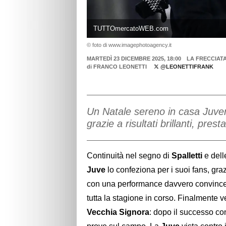
TUTTOmercatoWEB.com
© foto di www.imagephotoagency.it
MARTEDÌ 23 DICEMBRE 2025, 18:00
LA FRECCIAT
di
FRANCO LEONETTI
@LEONETTIFRANK
Un Natale sereno in casa Juven
grazie a risultati brillanti, pre
Continuità nel segno di
Spalletti
e dell
Juve
lo confeziona per i suoi fans, graz
con una performance davvero convincent
tutta la stagione in corso. Finalmente v
Vecchia Signora
: dopo il successo cont