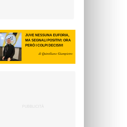
JUVE NESSUNA EUFORIA,
MA SEGNALI POSITIVI: ORA
PERÒ I COLPI DECISIVI
di Quintiliano Giampietro