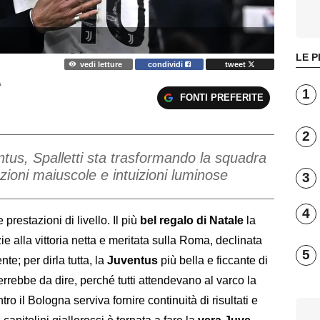
LE P
vedi letture
condividi
tweet
A
1
FONTI PREFERITE
2
tus, Spalletti sta trasformando la squadra
stazioni maiuscole e intuizioni luminose
3
4
e prestazioni di livello. Il più
bel regalo di Natale
la
ie alla vittoria netta e meritata sulla Roma, declinata
5
e; per dirla tutta, la
Juventus
più bella e ficcante di
errebbe da dire, perché tutti attendevano al varco la
ro il Bologna serviva fornire continuità di risultati e