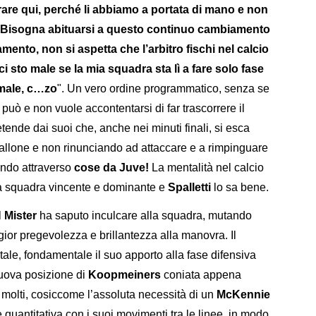
rare qui, perché li abbiamo a portata di mano e non
à. Bisogna abituarsi a questo continuo cambiamento
mento, non si aspetta che l’arbitro fischi nel calcio
i sto male se la mia squadra sta lì a fare solo fase
 male, c…zo
". Un vero ordine programmatico, senza se
può e non vuole accontentarsi di far trascorrere il
tende dai suoi che, anche nei minuti finali, si esca
pallone e non rinunciando ad attaccare e a rimpinguare
ndo attraverso
cose da Juve!
La mentalità nel calcio
a squadra vincente e dominante e
Spalletti
lo sa bene.
l
Mister
ha saputo inculcare alla squadra, mutando
or pregevolezza e brillantezza alla manovra. Il
ale, fondamentale il suo apporto alla fase difensiva
nuova posizione di
Koopmeiners
coniata appena
 molti, cosiccome l’assoluta necessità di un
McKennie
 quantitativa con i suoi movimenti tra le linee, in modo