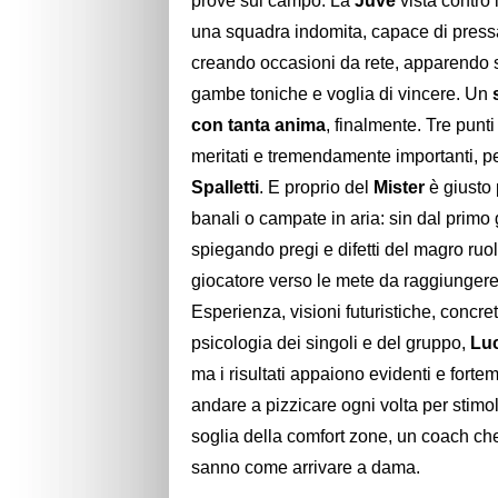
prove sul campo. La
Juve
vista contro i
una squadra indomita, capace di pressar
creando occasioni da rete, apparendo 
gambe toniche e voglia di vincere. Un
con tanta anima
, finalmente. Tre punti
meritati e tremendamente importanti, 
Spalletti
. E proprio del
Mister
è giusto 
banali o campate in aria: sin dal primo 
spiegando pregi e difetti del magro ruol
giocatore verso le mete da raggiungere,
Esperienza, visioni futuristiche, concre
psicologia dei singoli e del gruppo,
Luc
ma i risultati appaiono evidenti e forte
andare a pizzicare ogni volta per stimolar
soglia della comfort zone, un coach che
sanno come arrivare a dama.