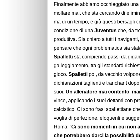
Finalmente abbiamo occhieggiato una
mollare mai, che sta cercando di elimina
ma di un tempo, e già questi bersagli cen
condizione di una
Juventus
che, da tr
produttiva. Sia chiaro a tutti i navigant
pensare che ogni problematica sia stat
Spalletti
sta compiendo passi da gigante
galleggiamento, tra gli standard richiest
gioco.
Spalletti
poi, da vecchio volpone 
dichiarazioni taglienti e tranchant dopo
suoi.
Un allenatore mai contento
,
mai
vince, applicando i suoi dettami con pr
calcistico. Ci sono frasi spallettiane 
voglia di perfezione, eloquenti e sugges
Roma: “
Ci sono momenti in cui non 
che potrebbero darci la possibilità de