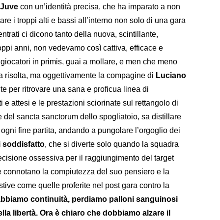
Juve
con un’identità precisa, che ha imparato a non
re i troppi alti e bassi all’interno non solo di una gara
trati ci dicono tanto della nuova, scintillante,
oppi anni, non vedevamo così cattiva, efficace e
i, giocatori in primis, guai a mollare, e men che meno
a risolta, ma oggettivamente la compagine di
Luciano
 per ritrovare una sana e proficua linea di
i e attesi e le prestazioni sciorinate sul rettangolo di
del sancta sanctorum dello spogliatoio, sa distillare
 ogni fine partita, andando a pungolare l’orgoglio dei
 soddisfatto
, che si diverte solo quando la squadra
ecisione ossessiva per il raggiungimento del target
che connotano la compiutezza del suo pensiero e la
tive come quelle proferite nel post gara contro la
abbiamo continuità, perdiamo palloni sanguinosi
lla libertà. Ora è chiaro che dobbiamo alzare il