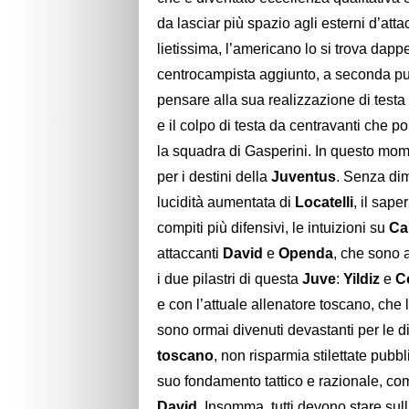
da lasciar più spazio agli esterni d’att
lietissima, l’americano lo si trova dapp
centrocampista aggiunto, a seconda punt
pensare alla sua realizzazione di testa 
e il colpo di testa da centravanti che p
la squadra di Gasperini. In questo mo
per i destini della
Juventus
. Senza dim
lucidità aumentata di
Locatelli
, il sape
compiti più difensivi, le intuizioni su
Ca
attaccanti
David
e
Openda
, che sono 
i due pilastri di questa
Juve
:
Yildiz
e
C
e con l’attuale allenatore toscano, che 
sono ormai divenuti devastanti per le d
toscano
, non risparmia stilettate pub
suo fondamento tattico e razionale, co
David
. Insomma, tutti devono stare sul