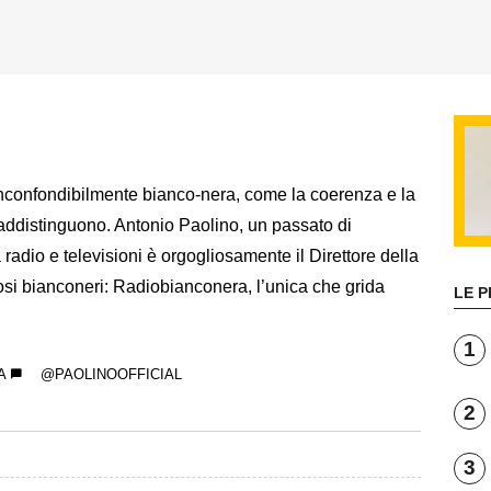
nconfondibilmente bianco-nera, come la coerenza e la
traddistinguono. Antonio Paolino, un passato di
 radio e televisioni è orgogliosamente il Direttore della
tifosi bianconeri: Radiobianconera, l’unica che grida
LE P
1
A
@PAOLINOOFFICIAL
2
3