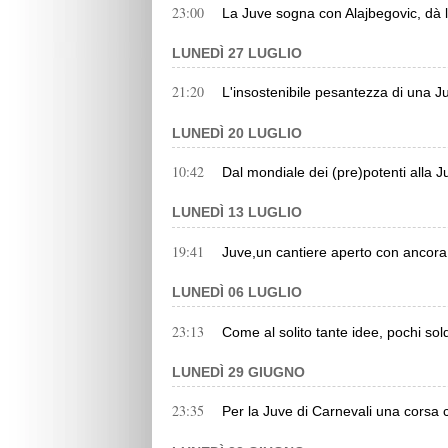
23:00
La Juve sogna con Alajbegovic, dà l
LUNEDÌ 27 LUGLIO
21:20
L'insostenibile pesantezza di una 
LUNEDÌ 20 LUGLIO
10:42
Dal mondiale dei (pre)potenti alla J
LUNEDÌ 13 LUGLIO
19:41
Juve,un cantiere aperto con ancor
LUNEDÌ 06 LUGLIO
23:13
Come al solito tante idee, pochi sol
LUNEDÌ 29 GIUGNO
23:35
Per la Juve di Carnevali una corsa 